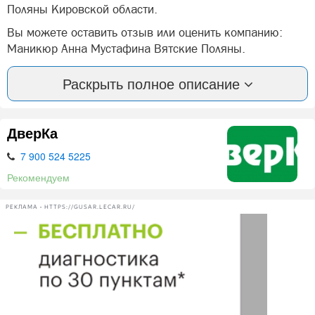
Поляны Кировской области.
Вы можете оставить отзыв или оценить компанию:
Маникюр Анна Мустафина Вятские Поляны.
А так же, задать вопрос представителями фирмы:
Раскрыть полное описание
Маникюр Анна Мустафина в Вятских Полян.
ДверКа
Нашли ошибку? Сообщите нам об этом!
7 900 524 5225
Рекомендуем
РЕКЛАМА • HTTPS://GUSAR.LECAR.RU/